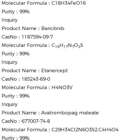
Molecular Formula：
C18H34FeO16
Purity：
99%
Inquiry
Product Name：
Baricitinib
CasNo：
1187594-09-7
Molecular Formula：
C
H
N
O
S
16
17
7
2
Purity：
99%
Inquiry
Product Name：
Etanercept
CasNo：
185243-69-0
Molecular Formula：
H4NO3V
Purity：
99%
Inquiry
Product Name：
Avatrombopag maleate
CasNo：
677007-74-8
Molecular Formula：
C29H34Cl2N6O3S2.C4H4O4
Purity：
99%