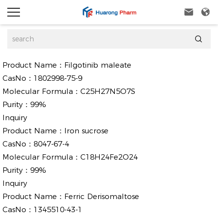



Product Name：
Filgotinib maleate
CasNo：
1802998-75-9
Molecular Formula：
C25H27N5O7S
Purity：
99%
Inquiry
Product Name：
Iron sucrose
CasNo：
8047-67-4
Molecular Formula：
C18H24Fe2O24
Purity：
99%
Inquiry
Product Name：
Ferric Derisomaltose
CasNo：
1345510-43-1