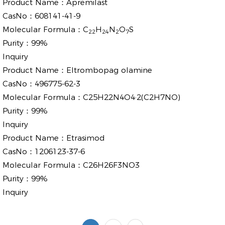
Product Name：
Apremilast
CasNo：
608141-41-9
Molecular Formula：
C
H
N
O
S
22
24
2
7
Purity：
99%
Inquiry
Product Name：
Eltrombopag olamine
CasNo：
496775-62-3
Molecular Formula：
C25H22N4O4·2(C2H7NO)
Purity：
99%
Inquiry
Product Name：
Etrasimod
CasNo：
1206123-37-6
Molecular Formula：
C26H26F3NO3
Purity：
99%
Inquiry