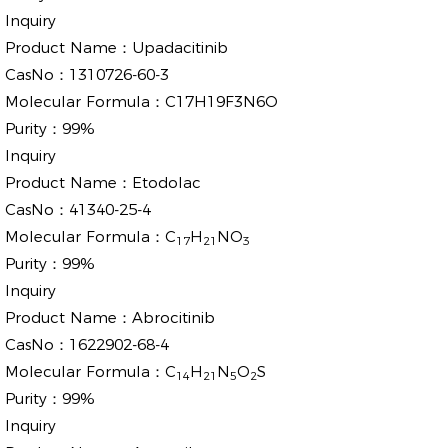
Inquiry
Product Name：
Upadacitinib
CasNo：
1310726-60-3
Molecular Formula：
C17H19F3N6O
Purity：
99%
Inquiry
Product Name：
Etodolac
CasNo：
41340-25-4
Molecular Formula：
C
H
NO
17
21
3
Purity：
99%
Inquiry
Product Name：
Abrocitinib
CasNo：
1622902-68-4
Molecular Formula：
C
H
N
O
S
14
21
5
2
Purity：
99%
Inquiry