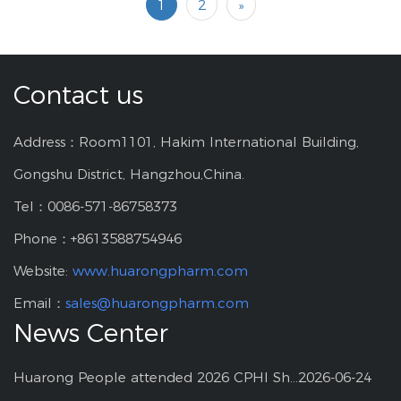
1
2
»
Contact us
Address：Room1101, Hakim International Building,
Gongshu District, Hangzhou,China.
Tel：0086-571-86758373
Phone：+8613588754946
Website:
www.huarongpharm.com
Email：
sales@huarongpharm.com
News Center
Huarong People attended 2026 CPHI Shanghai
2026-06-24