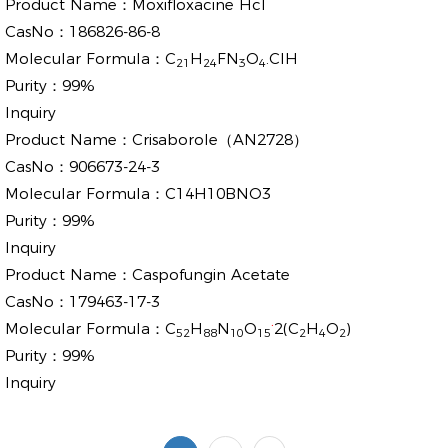
Product Name：
Moxifloxacine Hcl
CasNo：
186826-86-8
Molecular Formula：
C
H
FN
O
.ClH
21
24
3
4
Purity：
99%
Inquiry
Product Name：
Crisaborole（AN2728）
CasNo：
906673-24-3
Molecular Formula：
C14H10BNO3
Purity：
99%
Inquiry
Product Name：
Caspofungin Acetate
CasNo：
179463-17-3
.
Molecular Formula：
C
H
N
O
2(C
H
O
)
52
88
10
15
2
4
2
Purity：
99%
Inquiry