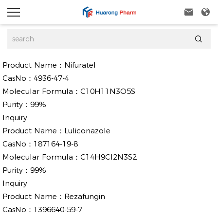



Product Name：
Nifuratel
CasNo：
4936-47-4
Molecular Formula：
C10H11N3O5S
Purity：
99%
Inquiry
Product Name：
Luliconazole
CasNo：
187164-19-8
Molecular Formula：
C14H9Cl2N3S2
Purity：
99%
Inquiry
Product Name：
Rezafungin
CasNo：
1396640-59-7