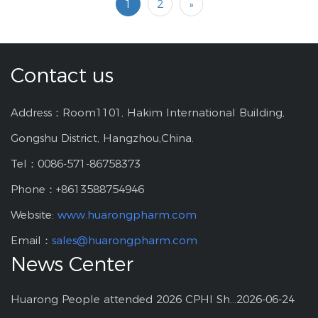
1
2
»
Contact us
Address：Room1101, Hakim International Building,
Gongshu District, Hangzhou,China.
Tel：0086-571-86758373
Phone：+8613588754946
Website:
www.huarongpharm.com
Email：
sales@huarongpharm.com
News Center
Huarong People attended 2026 CPHI Shanghai
2026-06-24