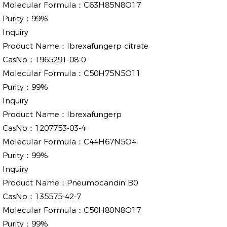
Molecular Formula：
C63H85N8O17
Purity：
99%
Inquiry
Product Name：
Ibrexafungerp citrate
CasNo：
1965291-08-0
Molecular Formula：
C50H75N5O11
Purity：
99%
Inquiry
Product Name：
Ibrexafungerp
CasNo：
1207753-03-4
Molecular Formula：
C44H67N5O4
Purity：
99%
Inquiry
Product Name：
Pneumocandin B0
CasNo：
135575-42-7
Molecular Formula：
C50H80N8O17
Purity：
99%