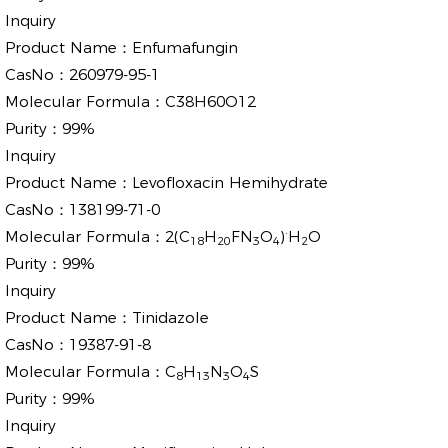
Inquiry
Product Name：
Enfumafungin
CasNo：
260979-95-1
Molecular Formula：
C38H60O12
Purity：
99%
Inquiry
Product Name：
Levofloxacin Hemihydrate
CasNo：
138199-71-0
.
Molecular Formula：
2(C
H
FN
O
)
H
O
18
20
3
4
2
Purity：
99%
Inquiry
Product Name：
Tinidazole
CasNo：
19387-91-8
Molecular Formula：
C
H
N
O
S
8
13
3
4
Purity：
99%
Inquiry